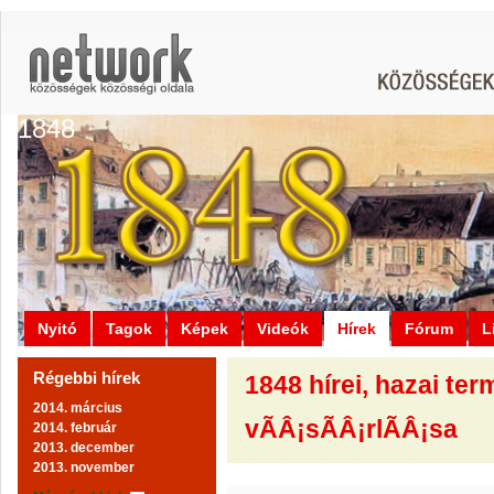
1848
Nyitó
Tagok
Képek
Videók
Hírek
Fórum
L
Régebbi hírek
1848 hírei, hazai te
2014. március
vÃÂ¡sÃÂ¡rlÃÂ¡sa
2014. február
2013. december
2013. november