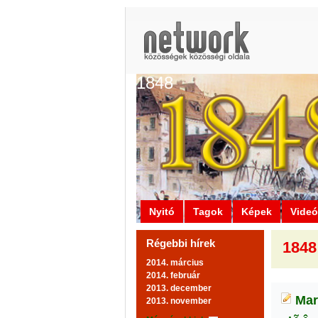
1848
Nyitó
Tagok
Képek
Vide
Régebbi hírek
1848 
2014. március
2014. február
2013. december
Mar
2013. november