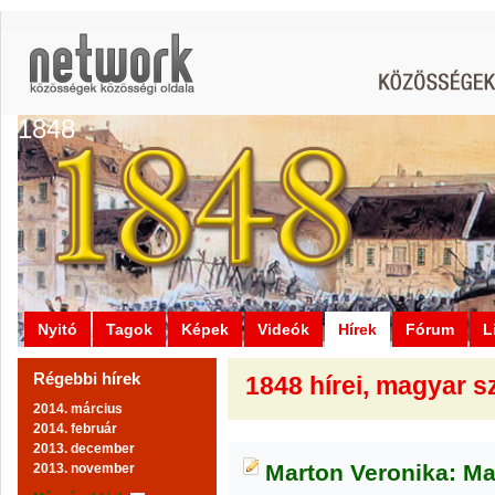
1848
Nyitó
Tagok
Képek
Videók
Hírek
Fórum
L
Régebbi hírek
1848 hírei, magyar s
2014. március
2014. február
2013. december
Marton Veronika: Mag
2013. november