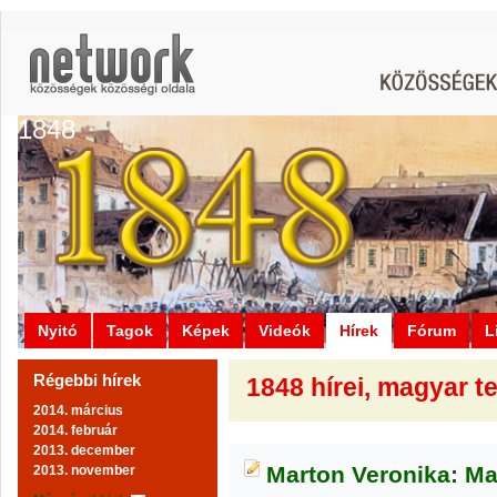
1848
Nyitó
Tagok
Képek
Videók
Hírek
Fórum
L
Régebbi hírek
1848 hírei, magyar 
2014. március
2014. február
2013. december
Marton Veronika: Mag
2013. november