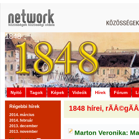
1848
Nyitó
Tagok
Képek
Videók
Hírek
Fórum
L
Régebbi hírek
1848 hírei, rÃÂ©gÃ
2014. március
2014. február
2013. december
Marton Veronika: Mag
2013. november