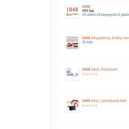
1848
405 tag
19 videó
,
18 bejegyzés
,
5 galér
1848
(képgaléria)
,
Erdélyi k
32 kép
1848
(kép)
,
Farád klub
1848
(kép)
,
Győrújbarát klub