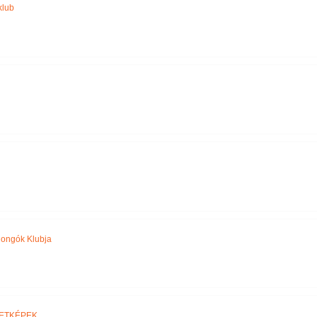
klub
jongók Klubja
ETKÉPEK