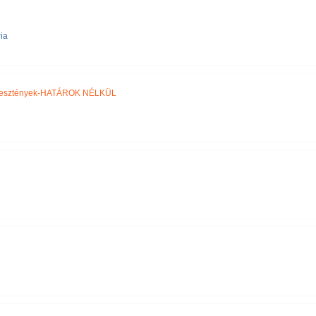
ia
eresztények-HATÁROK NÉLKÜL