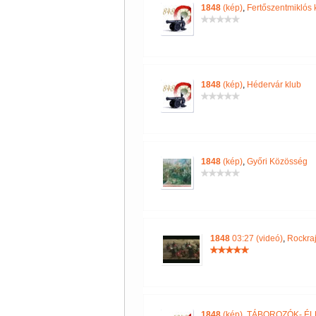
1848
(kép)
,
Fertőszentmiklós 
1848
(kép)
,
Hédervár klub
1848
(kép)
,
Győri Közösség
1848
03:27 (videó)
,
Rockra
1848
(kép)
,
TÁBOROZÓK- ÉL