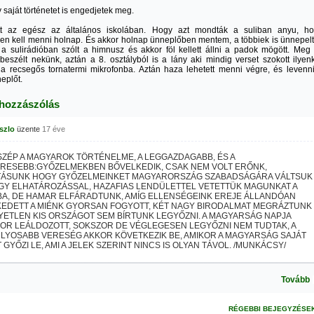
 saját történetet is engedjetek meg.
t az egész az általános iskolában. Hogy azt mondták a suliban anyu, h
en kell menni holnap. És akkor holnap ünneplőben mentem, a többiek is ünnepel
a sulirádióban szólt a himnusz és akkor föl kellett állni a padok mögött. Meg
beszélt nekünk, aztán a 8. osztályból is a lány aki mindig verset szokott ilyen
a recsegős tornatermi mikrofonba. Aztán haza lehetett menni végre, és levenn
eplőt.
 hozzászólás
aszlo
üzente
17 éve
 SZÉP A MAGYAROK TÖRTÉNELME, A LEGGAZDAGABB, ÉS A
RESEBB:GYŐZELMEKBEN BŐVELKEDIK, CSAK NEM VOLT ERŐNK,
TÁSUNK HOGY GYŐZELMEINKET MAGYARORSZÁG SZABADSÁGÁRA VÁLTSUK
AGY ELHATÁROZÁSSAL, HAZAFIAS LENDÜLETTEL VETETTÜK MAGUNKAT A
A, DE HAMAR ELFÁRADTUNK, AMÍG ELLENSÉGEINK EREJE ÁLLANDÓAN
EDETT A MIÉNK GYORSAN FOGYOTT, KÉT NAGY BIRODALMAT MEGRÁZTUNK
YETLEN KIS ORSZÁGOT SEM BÍRTUNK LEGYŐZNI. A MAGYARSÁG NAPJA
OR LEÁLDOZOTT, SOKSZOR DE VÉGLEGESEN LEGYŐZNI NEM TUDTAK, A
LYOSABB VERESÉG AKKOR KÖVETKEZIK BE, AMIKOR A MAGYARSÁG SAJÁT
GYŐZI LE, AMI A JELEK SZERINT NINCS IS OLYAN TÁVOL. /MUNKÁCSY/
Tovább
RÉGEBBI BEJEGYZÉSE