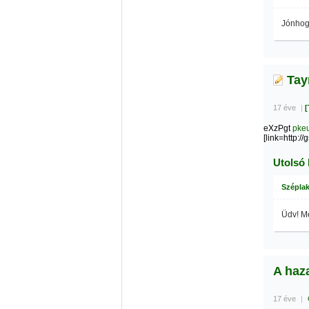
Jónhogy
Tay
17 éve
|
[
eXzPgt
pke
[link=http://
Utolsó
Széplak
Üdv! Me
A haz
17 éve
|