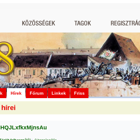
ók
Hírek
Fórum
Linkek
Friss
hírei
iHQJLxfkxMjnsAu