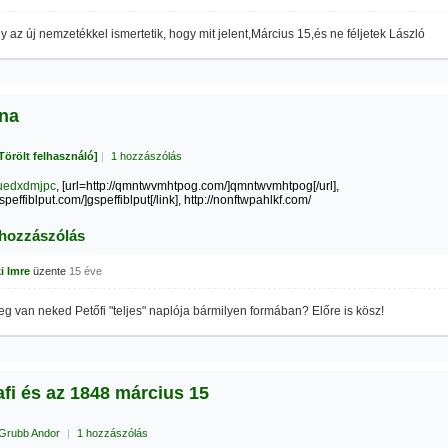
 az új nemzetékkel ismertetik, hogy mit jelent,Március 15,és ne féljetek László
na
Törölt felhasználó]
|
1 hozzászólás
uedxdmjpc
, [url=http://qmntwvmhtpog.com/]qmntwvmhtpog[/url],
gspeffiblput.com/]gspeffiblput[/link], http://nonftwpahlkf.com/
 hozzászólás
i Imre
üzente
15 éve
g van neked Petőfi "teljes" naplója bármilyen formában? Előre is kösz!
afi és az 1848 március 15
Grubb Andor
|
1 hozzászólás