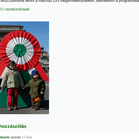
 részt szeretne venni a március 15-i megemlékezéseken, belinkelem a programoka
15-i rendezvények
 hozzászólás
 laszlo
üzente
17 éve