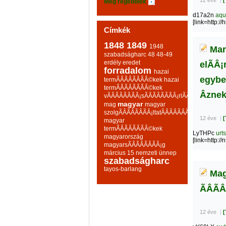
12 éve
|
[
Még régebbiek
d17a2n
aqu
[link=http:/
Címkék
1848
1849
1948
Mar
szabadságharc
48
48-49
erdély
eredet
elÃÂ¡
forradalom
hazai
egybek
termÃÂÃÂÃÂÃÂ©kek
hazai
termÃÂÃÂÃÂÃÂ©kek
Âznek
vÃÂÃÂÃÂÃÂ¡sÃÂÃÂÃÂÃÂ¡rlÃÂÃÂÃÂÃÂ¡sa
magyar
mag
magyar
szolgÃÂÃÂÃÂÃÂ¡ltatÃÂÃÂÃÂÃÂ¡sok
12 éve
|
[
magyar
termÃÂÃÂÃÂÃÂ©kek
LyTHPc
urt
magyarország
[link=http:/
magyarsÃÂÃÂÃÂÃÂ¡g
március 15
nemzeti ünnep
szabadságharc
tayos-barlang
Magy
ÃÂÃÂ
12 éve
|
[