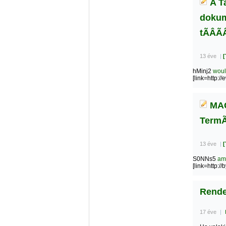
A Ta
dokume
tÃÂÃ
13 éve
|
[
hMinj2
woul
[link=http:/
MAGÃ
TermÃ
13 éve
|
[
S0NNs5
am
[link=http:/
Rende
17 éve
|