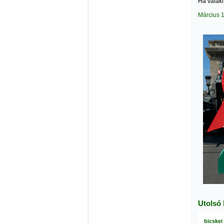
Ha valaki
Március 
Utolsó
bicskei