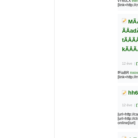
vY60LX
ewh
[link=http:
MÃÂ
ÃÂad
tÃÂÃ
kÃÂÃ
12 éve
|
[
fFiaBR
nxov
[link=http:/
hh6
12 éve
|
[
[url=http://c
[url=http://c
online[/url]