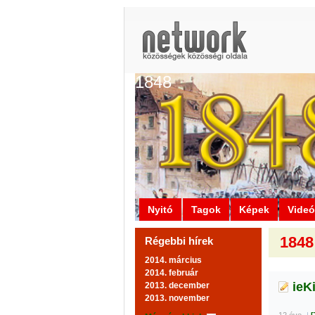
1848
Nyitó
Tagok
Képek
Vide
1848 
Régebbi hírek
2014. március
2014. február
ieK
2013. december
2013. november