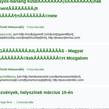
yos-barlang kutatÃÂÃÂÃÂÃÂ¡sÃÂÃÂÃÂÃÂ¡nak
ntÃÂÃÂÃÂÃÂ¡lt
ÂÃÂÃÂ¶rtÃÂÃÂÃÂÃÂ©nete
Törölt felhasználó]
|
0 hozzászólás
yqucvnjo
, [url=http://osvfjzgywmfl.com/]osvfjzgywmfl[/url],
/ewpfzhzzifsp.com/]ewpfzhzzifsp[/link], http://jeaaocjkrvma.com/
ÂÃÂÃÂÃÂJULÃÂÃÂÃÂÃÂS - Magyar
ÂÃÂÃÂÃÂ©kekÃÂÃÂÃÂÃÂ©rt Mozgalom
Törölt felhasználó]
|
0 hozzászólás
yomdtbkavy
, [url=http://wmbzewzxrtvl.com/]wmbzewzxrtvl[/url],
/byiramnzcwgb.com/]byiramnzcwgb[/link], http://qceozderilkn.com/
zvények, helyszínek március 15-én
Hugó Áron
|
1 hozzászólás