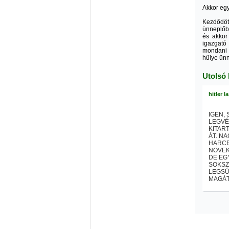
Akkor egy
Kezdődöt
ünneplőb
és akkor 
igazgató 
mondani 
hülye ünn
Utolsó
hitler l
IGEN,
LEGVÉ
KITAR
ÁT. N
HARCB
NÖVEK
DE EG
SOKSZ
LEGSÚ
MAGÁT 